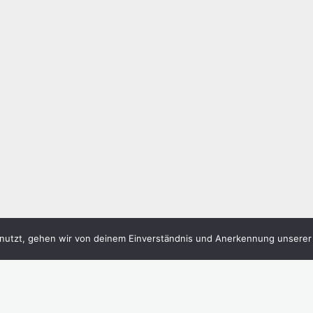
 deine personenbezogenen Daten von dem für die
ändig an einen anderen für die Verarbeitung
aten widersprechen. Wir entsprechen dem, es sei
ich auf die Kontaktdaten am Ende dieser Cookie-
 Daten behandeln, würden wir diese gerne hören,
nschutzbehörde) zu richten.
nutzt, gehen wir von deinem Einverständnis und Anerkennung unserer D
nd diese Aussage kontaktiere uns bitte mittels der