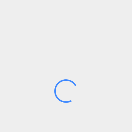
ares Textfragment oder Bild auf einer Website, das
 dies zu ermöglichen werden diverse Daten von dir
 ordnungsgemäß funktionieren und deine
Setzen funktionaler Cookies erleichtern wir dir den
nserer Website nicht wiederholt dieselben
nem Warenkorb, bis du bezahlst. Wir können diese